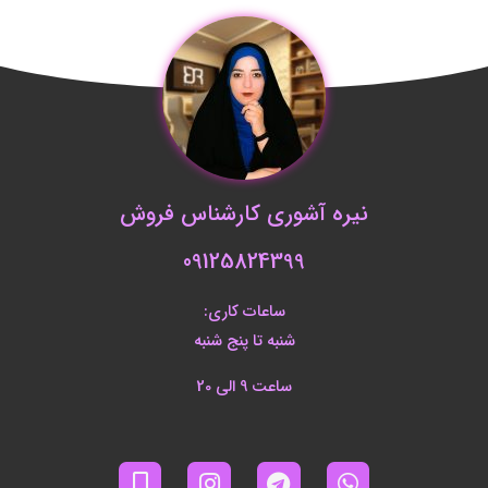
نیره آشوری کارشناس فروش
09125824399
ساعات کاری:
شنبه تا پنج شنبه
ساعت 9 الی 20
M
I
T
W
o
n
e
h