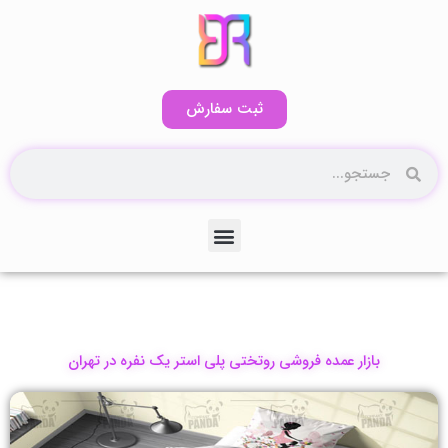
رش
ه
حتوا
ثبت سفارش
جستجو
جستجو
منو
کاتالوگ آنلاین۲
بازار عمده فروشی روتختی پلی استر یک نفره در تهران