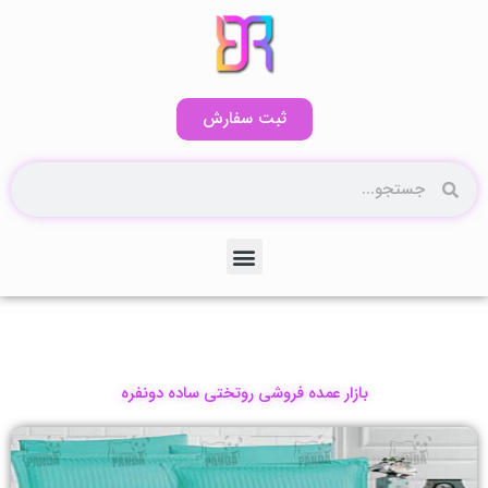
رش
ه
حتوا
ثبت سفارش
جستجو
جستجو
منو
کاتالوگ آنلاین۲
بازار عمده فروشی روتختی ساده دونفره