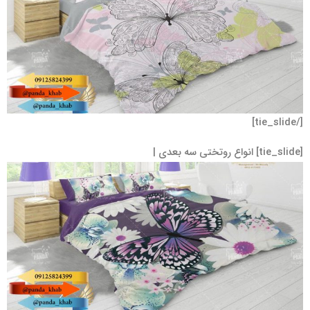
[/tie_slide]
[tie_slide] انواع روتختی سه بعدی |