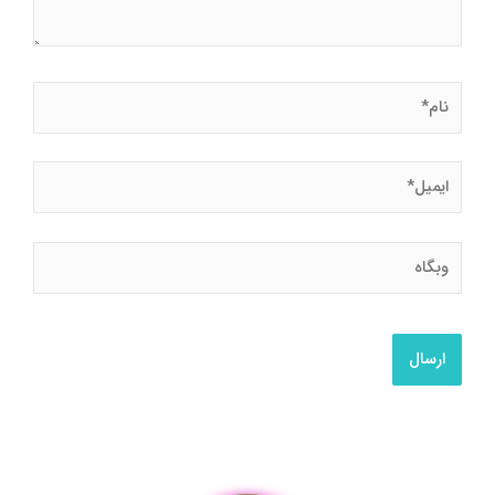
نام*
ایمیل*
وبگاه