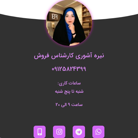
نیره آشوری کارشناس فروش
09125824399
ساعات کاری:
شنبه تا پنج شنبه
ساعت 9 الی 20
M
I
T
W
o
n
e
h
b
s
l
a