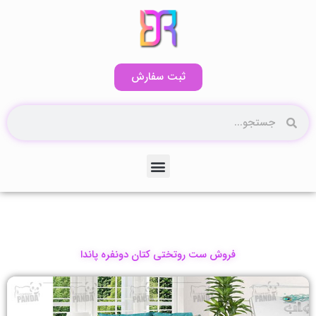
رش
ه
حتوا
ثبت سفارش
جستجو
جستجو
منو
کاتالوگ آنلاین۲
فروش ست روتختی کتان دونفره پاندا