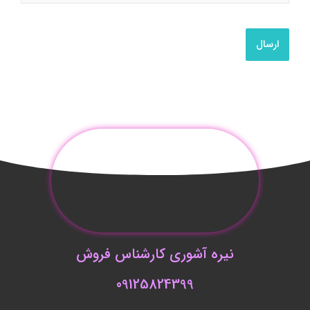
نیره آشوری کارشناس فروش
09125824399
ساعات کاری:
شنبه تا پنج شنبه