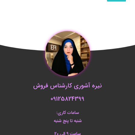
نیره آشوری کارشناس فروش
09125824399
ساعات کاری:
شنبه تا پنج شنبه
ساعت 9 الی 20