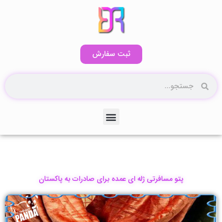
رش
ه
حتوا
ثبت سفارش
جستجو
جستجو
منو
کاتالوگ آنلاین۲
پتو مسافرتی ژله ای عمده برای صادرات به پاکستان