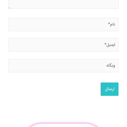
نام*
ایمیل*
وبگاه