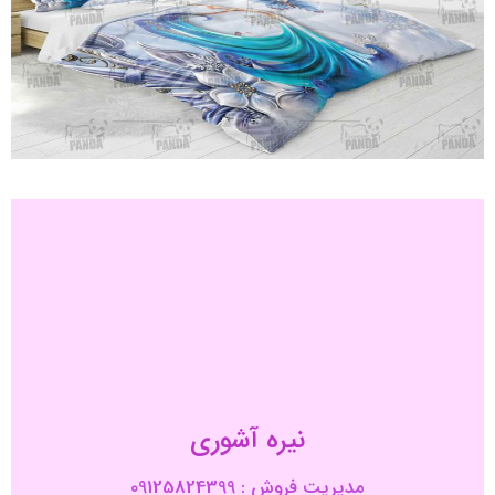
نیره آشوری
مدیریت فروش : 09125824399