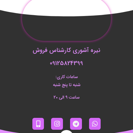
نیره آشوری کارشناس فروش
09125824399
ساعات کاری:
شنبه تا پنج شنبه
ساعت 9 الی 20
M
I
T
W
o
n
e
h
b
s
l
a