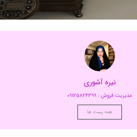
نیره آشوری
مدیریت فروش : 09125824399
همه پست ها