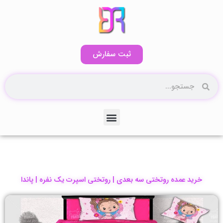
رش
ه
حتوا
ثبت سفارش
جستجو
جستجو
منو
کاتالوگ آنلاین۲
خرید عمده روتختی سه بعدی | روتختی اسپرت یک نفره | پاندا