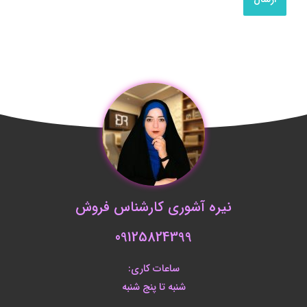
نیره آشوری کارشناس فروش
09125824399
ساعات کاری:
شنبه تا پنج شنبه
ساعت 9 الی 20